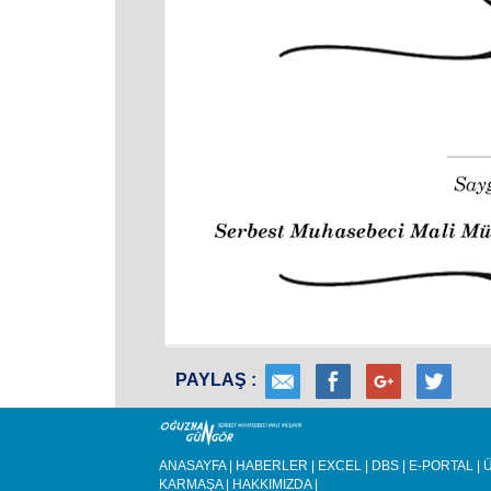
PAYLAŞ :
ANASAYFA
|
HABERLER
|
EXCEL
|
DBS
|
E-PORTAL
|
Ü
KARMAŞA
|
HAKKIMIZDA
|