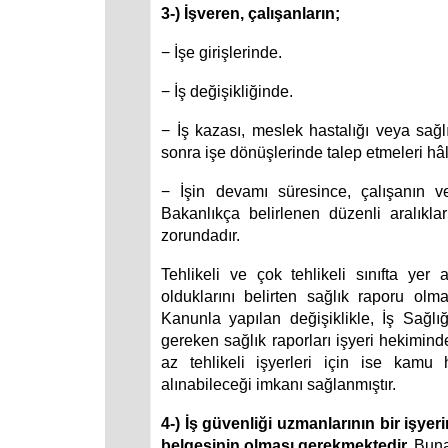
3-) İşveren, çalışanların;
− İşe girişlerinde.
− İş değişikliğinde.
− İş kazası, meslek hastalığı veya sağ
sonra işe dönüşlerinde talep etmeleri hâ
− İşin devamı süresince, çalışanın ve 
Bakanlıkça belirlenen düzenli aralıkl
zorundadır.
Tehlikeli ve çok tehlikeli sınıfta yer
olduklarını belirten sağlık raporu ol
Kanunla yapılan değişiklikle, İş Sağl
gereken sağlık raporları işyeri hekimin
az tehlikeli işyerleri için ise kamu
alınabileceği imkanı sağlanmıştır.
4-) İş güvenliği uzmanlarının bir işyer
belgesinin olması gerekmektedir.
Buna