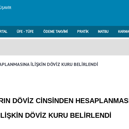
RTAL
ÜFE - TÜFE
ÖDEME TAKVİMİ
PRATİK
MATBU
KARMA
APLANMASINA İLİŞKİN DÖVİZ KURU BELİRLENDİ
RIN
DÖVİZ CİNSİNDEN HESAPLANMAS
İLİŞKİN
DÖVİZ KURU BELİRLENDİ