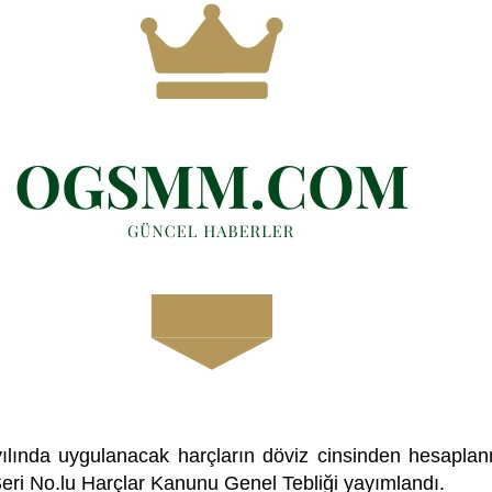
ılında uygulanacak harçların döviz cinsinden hesapla
 Seri No.lu Harçlar Kanunu Genel Tebliği yayımlandı.