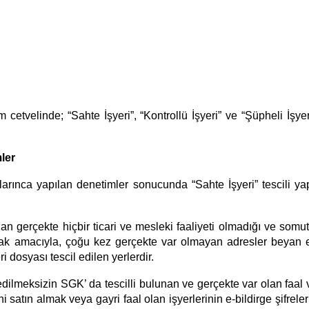
 cetvelinde; “Sahte İşyeri”, “Kontrollü İşyeri” ve “Şüpheli İşyer
ler
ınca yapılan denetimler sonucunda “Sahte İşyeri” tescili yapıl
lan gerçekte hiçbir ticari ve mesleki faaliyeti olmadığı ve somut
pmak amacıyla, çoğu kez gerçekte var olmayan adresler beyan e
i dosyası tescil edilen yerlerdir.
 edilmeksizin SGK’ da tescilli bulunan ve gerçekte var olan faal 
ini satın almak veya gayri faal olan işyerlerinin e-bildirge şifrel