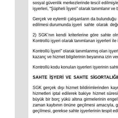
sosyal güvenlik merkezlerinde tescil edilmiş/ed
işyerleri, “Şüpheli İşyeri” olarak tanımlanır ve 
Gerçek ve eylemli çalışanların da bulunduğu ger
edilmesi durumunda işyeri sahte olarak değ
2) SGK’nın kendi kriterlerine göre sahte o
Kontrollü işyeri olarak tanımlanan işyerleri ile i
Kontrollü İşyeri” olarak tanımlanmış olan işy
kazanç ve hizmet bilgilerinin beyanına izin ve
Kontrollü kodu konulan işyerleri işyerinin sah
SAHTE İŞYERİ VE SAHTE SİGORTALIĞ
SGK gerçek dışı hizmet bildirimlerinden kay
hizmetleri iptal edilerek bakiye hizmet süres
büyük bir borç yükü altına girmelerinin engel
zaman kaybının
önüne geçilmesi amacıyla, ger
geçilmesi, gerekse sahte işyerlerinin tespit ed