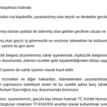
anlaşılması halinde;
zaları irat kaydedilir, yararlanılmış olan teşvik ve destekler ge
nmış olunan aylıklar ile ödenmiş olan gelirler gecikme cezası ve 
iş olan geçici iş göremezlik ve emzirme ödenekleri ile kullanmış 
zammı ile geri alınır.
zlik belgesi düzenlenmiş sahte işyerlerinde, ilişiksizlik belgesini
sı durumunda, ödenen ücretler gelir kaydedildiğinden dolayı asgar
lt işveren de sahte işveren olarak kayıt edilir.
hizmetleri ve diğer haklardan, ödeneklerden yararlanılması
 yapmasına sebebiyet veren ve bu suretle adına borç tahakk
huriyet Savcılığına suç duyurusunda bulunulur.
rinin, işverenlerinin, gerçek kişi olması halinde TC Kimlik Numar
 oluşturan ortakların TCKN/VKN anahtar olarak kullanılmak sureti