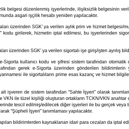
zlik belgesi düzenlenmiş işyerlerinde, ilişiksizlik belgesinin veri
umunda asgari işçilik hesabı yeniden yapılacaktır.
syaları üzerinden SGK’ ya verilen aylık prim ve hizmet belgesi
 “T” kodu girilerek, hizmetin iptal edilmesi, bu işyerlerinden sigo
rı üzerinden SGK’ ya verilen sigortalı işe giriş/işten ayrılış bildi
 e-Sigorta kullanıcı kodu ve şifresi sistem tarafından otomatik
tarafından gerek e-Sigorta üzerinden gönderilen bildirimler
nnamesi ile sigortalıların prime esas kazanç ve hizmet bilgiler
bu alt işveren de sistem tarafından “Sahte İşyeri” olarak tanımla
e VKN ile tüzel kişiliği oluşturan ortakların TCKN/VKN anahtar
rinde tescil edilmiş/edilecek diğer işyerleri ile bu gerçek veya tü
arak “Şüpheli İşyeri” tanımlaması yapılacaktır.
apılan bildirimlerden kaynaklanan idari para cezaları da iptal edi