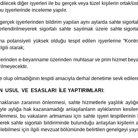
ilecek diğer işyerleri ile bu gerçek veya tüzel kişilerin ortak/ü
bu işyerlerinde inceleme yapılır.
çek işyerlerinden bildirim yapılan aynı aylarda sahte sigortalı/si
erlendirilmeyerek sigortalı sahte sayılmak üzere sahte
sigorta
lma potansiyeli yüksek olduğu tespit edilen
işyerlerine “Kontr
lgili olarak;
erlerinden e-beyanname üzerinden muhtasar ve prim hizmet beyan
rilmeyecektir.
te olup olmadığının tespiti amacıyla derhal denetime sevk edilere
IN USUL VE ESASLARI İLE
YAPTIRIMLARI:
naklanan zararının önlenmesi, sahte hizmetlerle yaşlılık ayl
iyle aylığa hak kazanamadığı anlaşılanların aylıklarının kesile
lenmesi, bu vakaların artmaması için sahte işyeri tespitlerinin
ek sahte sigortalı bildiriminde bulunduğu anlaşılan kişilerin a
ilebilmesi için ilgili mevzuat bölümünde belirtilen genelgeyi yayı