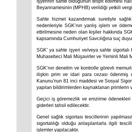
İşyerinin sahte olduğunun tespit edilmesi ha
Beyannamesinin (MPHB) verildiği yetkili vergi 
Sahte hizmet kazandırmak suretiyle sağlık 
nedenleriyle SGK’nın yanlış işlem ve ödeme
ettirilmesine neden olan kişiler hakkında SG
kapsamında Cumhuriyet Savcılığına suç duyur
SGK’ ya sahte işyeri ve/veya sahte sigortal
Muhasebeci Mali Müşavirler ve Yeminli Mali Müşa
SGK’nın denetim ve kontrolle görevli memurlar
ilişkin prim ve idari para cezası ödenmiş 
Kanunu'nun 81 inci maddesi ve Sosyal Sigorta 
yapılan bildirimlerden kaynaklanan primlerin v
Geçici iş göremezlik ve emzirme ödenekleri il
giderleri tahsil edilecektir.
Genel sağlık sigortası tescillerinin yapılma
sigortalılığı olduğu anlaşılanlarla ilgili tesc
işlemler yapılacaktır.