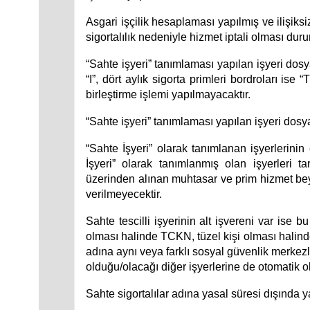
Asgari işçilik hesaplaması yapılmış ve ilişiksi
sigortalılık nedeniyle hizmet iptali olması dur
“Sahte işyeri” tanımlaması yapılan işyeri do
“I”, dört aylık sigorta primleri bordroları ise
birleştirme işlemi yapılmayacaktır.
“Sahte işyeri” tanımlaması yapılan işyeri dosyala
“Sahte İşyeri” olarak tanımlanan işyerlerinin
İşyeri” olarak tanımlanmış olan işyerleri 
üzerinden alınan muhtasar ve prim hizmet beya
verilmeyecektir.
Sahte tescilli işyerinin alt işvereni var ise 
olması halinde TCKN, tüzel kişi olması halind
adına aynı veya farklı sosyal güvenlik merkezle
olduğu/olacağı diğer işyerlerine de otomatik ol
Sahte sigortalılar adına yasal süresi dışında y