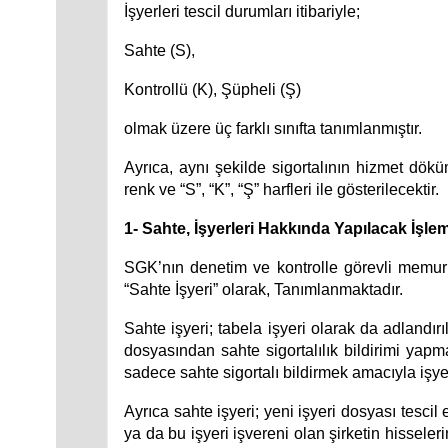
İşyerleri tescil durumları itibariyle;
Sahte (S),
Kontrollü (K), Şüpheli (Ş)
olmak üzere üç farklı sınıfta tanımlanmıştır.
Ayrıca, aynı şekilde sigortalının hizmet döküm
renk ve “S”, “K”, “Ş” harfleri ile gösterilecektir.
1- Sahte, İşyerleri Hakkında Yapılacak İşlem
SGK’nın denetim ve kontrolle görevli memurlar
“Sahte İşyeri” olarak, Tanımlanmaktadır.
Sahte işyeri; tabela işyeri olarak da adlandırı
dosyasından sahte sigortalılık bildirimi ya
sadece sahte sigortalı bildirmek amacıyla işyer
Ayrıca sahte işyeri; yeni işyeri dosyası tescil
ya da bu işyeri işvereni olan şirketin hisseler