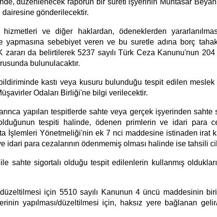
linde, düzenlenecek raporun bir sureti işyerinin Muhtasar Bey
dairesine gönderilecektir.
hizmetleri ve diğer haklardan, ödeneklerden yararlanılması
 yapmasına sebebiyet veren ve bu suretle adına borç tahakk
K zararı da belirtilerek 5237 sayılı Türk Ceza Kanunu'nun 204
usunda bulunulacaktır.
ı bildiriminde kastı veya kusuru bulunduğu tespit edilen mesl
virler Odaları Birliği'ne bilgi verilecektir.
ınca yapılan tespitlerde sahte veya gerçek işyerinden sahte sig
olduğunun tespiti halinde, ödenen primlerin ve idari para ce
İşlemleri Yönetmeliği'nin ek 7 nci maddesine istinaden irat ka
e idari para cezalarının ödenmemiş olması halinde ise tahsili ci
e sahte sigortalı olduğu tespit edilenlerin kullanmış oldukları 
sı/düzeltilmesi için 5510 sayılı Kanunun 4 üncü maddesinin bir
illerinin yapılması/düzeltilmesi için, haksız yere bağlanan gelir