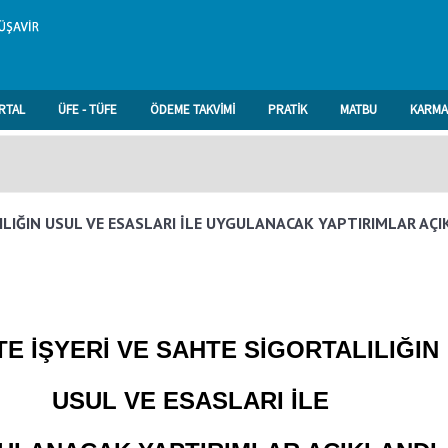
RTAL
ÜFE - TÜFE
ÖDEME TAKVİMİ
PRATİK
MATBU
KARMA
ILIĞIN USUL VE ESASLARI İLE UYGULANACAK YAPTIRIMLAR AÇI
E İŞYERİ VE SAHTE SİGORTALILIĞIN
USUL VE ESASLARI İLE