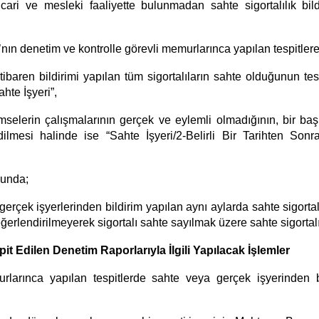
ticari ve mesleki faaliyette bulunmadan sahte sigortalılık b
’nın denetim ve kontrolle görevli memurlarınca yapılan tespitler
tibaren bildirimi yapılan tüm sigortalıların sahte olduğunun tes
hte İşyeri”,
n kimselerin çalışmalarının gerçek ve eylemli
olmadığının, bir başk
dilmesi halinde ise “Sahte İşyeri/2-Belirli Bir Tarihten Son
cunda;
çek işyerlerinden bildirim yapılan aynı aylarda sahte sigortalı/si
rlendirilmeyerek sigortalı sahte sayılmak üzere sahte sigortalıla
pit Edilen Denetim Raporlarıyla İlgili Yapılacak İşlemler
arınca yapılan tespitlerde sahte veya gerçek işyerinden bil