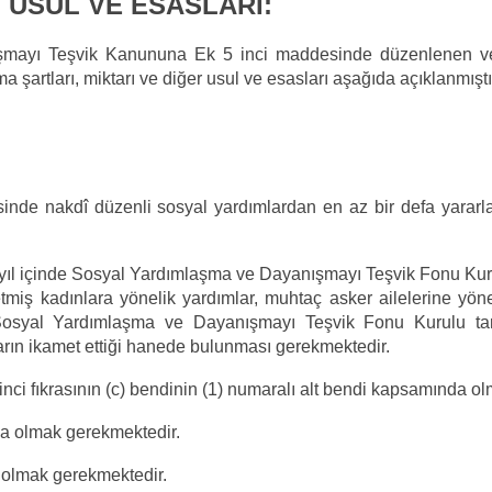
 USUL VE ESASLARI:
şmayı Teşvik Kanununa Ek 5 inci maddesinde düzenlenen ve
 şartları, miktarı ve diğer usul ve esasları aşağıda açıklanmıştı
;
erisinde nakdî düzenli sosyal yardımlardan en az bir defa yarar
ir yıl içinde Sosyal Yardımlaşma ve Dayanışmayı Teşvik Fonu Kurul
at etmiş kadınlara yönelik yardımlar, muhtaç asker ailelerine yö
e Sosyal Yardımlaşma ve Dayanışmayı Teşvik Fonu Kurulu tar
arın ikamet ettiği hanede bulunması gerekmektedir.
inci fıkrasının (c) bendinin (1) numaralı alt bendi kapsamında o
nda olmak gerekmektedir.
ş olmak gerekmektedir.