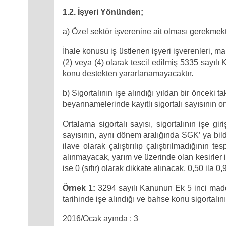
1.2. İşyeri Yönünden;
a) Özel sektör işverenine ait olması gerekmekt
İhale konusu iş üstlenen işyeri işverenleri, ma
(2) veya (4) olarak tescil edilmiş 5335 sayıl
konu destekten yararlanamayacaktır.
b) Sigortalının işe alındığı yıldan bir önceki
beyannamelerinde kayıtlı sigortalı sayısının or
Ortalama sigortalı sayısı, sigortalının işe gi
sayısının, aynı dönem aralığında SGK’ ya bildi
ilave olarak çalıştırılıp çalıştırılmadığının t
alınmayacak, yarım ve üzerinde olan kesirler i
ise 0 (sıfır) olarak dikkate alınacak, 0,50 ila 0
Örnek 1:
3294 sayılı Kanunun Ek 5 inci maddes
tarihinde işe alındığı ve bahse konu sigortalını
2016/Ocak ayında : 3