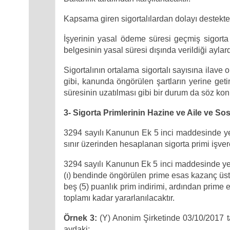
Kapsama giren sigortalılardan dolayı destekte
İşyerinin yasal ödeme süresi geçmiş sigorta 
belgesinin yasal süresi dışında verildiği aylar
Sigortalının ortalama sigortalı sayısına ilave
gibi, kanunda öngörülen şartların yerine geti
süresinin uzatılması gibi bir durum da söz ko
3- Sigorta Primlerinin Hazine ve Aile ve S
3294 sayılı Kanunun Ek 5 inci maddesinde yer
sınır üzerinden hesaplanan sigorta primi işver
3294 sayılı Kanunun Ek 5 inci maddesinde yer 
(ı) bendinde öngörülen prime esas kazanç üst 
beş (5) puanlık prim indirimi, ardından prime 
toplamı kadar yararlanılacaktır.
Örnek 3:
(Y) Anonim Şirketinde 03/10/2017 ta
aydaki;