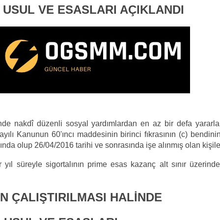
USUL VE ESASLARI AÇIKLANDI
isinde nakdî düzenli sosyal yardımlardan en az bir defa yararl
sayılı Kanunun 60'ıncı maddesinin birinci fıkrasının (c) bendin
ında olup 26/04/2016 tarihi ve sonrasında işe alınmış olan kişiler
bir yıl süreyle sigortalının prime esas kazanç alt sınır üzerin
N ÇALIŞTIRILMASI HALİNDE