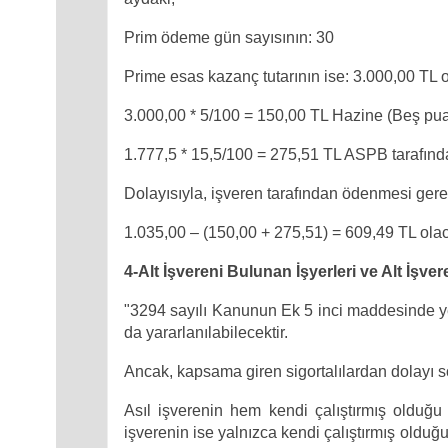
Prim ödeme gün sayısının: 30
Prime esas kazanç tutarının ise: 3.000,00 TL o
3.000,00 * 5/100 = 150,00 TL Hazine (Beş puan
1.777,5 * 15,5/100 = 275,51 TL ASPB tarafında
Dolayısıyla, işveren tarafından ödenmesi gere
1.035,00 – (150,00 + 275,51) = 609,49 TL olaca
4-Alt İşvereni Bulunan İşyerleri ve Alt İşveren
"3294 sayılı Kanunun Ek 5 inci maddesinde yer
da yararlanılabilecektir.
Ancak, kapsama giren sigortalılardan dolayı s
Asıl işverenin hem kendi çalıştırmış olduğu s
işverenin ise yalnızca kendi çalıştırmış oldu