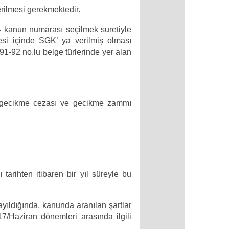
rilmesi gerekmektedir.
4 kanun numarası seçilmek suretiyle
si içinde SGK’ ya verilmiş olması
1-92 no.lu belge türlerinde yer alan
kin gecikme cezası ve gecikme zammı
tarihten itibaren bir yıl süreyle bu
ayıldığında, kanunda aranılan şartlar
7/Haziran dönemleri arasında ilgili