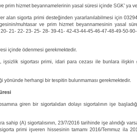
 ve prim hizmet beyannamelerinin yasal süresi içinde SGK’ ya ve
r alan sigorta primi desteğinden yararlanılabilmesi için 0329
gesinin/muhtasar ve prim hizmet beyannamesinin yasal süre
 20- 21- 22- 23- 25- 28- 39-41- 42-43-44-45-46-47-48-49-50-90-9
resi içinde ödenmesi gerekmektedir.
 işsizlik sigortası primi, idari para cezası ile bunlara iliş
mediği yönünde herhangi bir tespitin bulunmaması
gerekmektedir.
üresi
ına giren bir sigortalıdan dolayı sigortalının işe başladığı 
 sahip (A) sigortalısının, 23/7/2016 tarihinde işe alındığı vars
n sigorta primi işveren hissesinin tamamı 2016/Temmuz ila 201