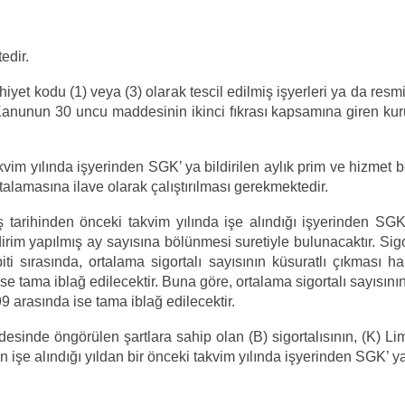
edir.
hiyet kodu (1) veya (3) olarak tescil edilmiş işyerleri ya da res
ı Kanunun 30 uncu maddesinin ikinci fıkrası kapsamına giren kur
 takvim yılında işyerinden SGK’ ya bildirilen aylık prim ve hizme
talamasına ilave olarak çalıştırılması gerekmektedir.
riş tarihinden önceki takvim yılında işe alındığı işyerinden SGK’
rim yapılmış ay sayısına bölünmesi suretiyle bulunacaktır. Sigort
espiti sırasında, ortalama sigortalı sayısının küsuratlı çıkması 
se tama iblağ edilecektir. Buna göre, ortalama sigortalı sayısını
,99 arasında ise tama iblağ edilecektir.
inde öngörülen şartlara sahip olan (B) sigortalısının, (K) Limi
n işe alındığı yıldan bir önceki takvim yılında işyerinden SGK’ ya