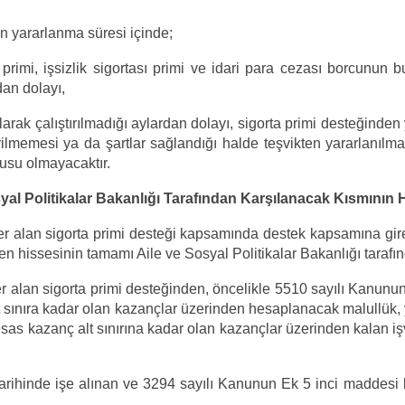
n yararlanma süresi içinde;
primi, işsizlik sigortası primi ve idari para cezası borcunun
dan dolayı,
 olarak çalıştırılmadığı aylardan dolayı, sigorta primi desteğin
rilmemesi ya da şartlar sağlandığı halde teşvikten yararlanılm
nusu olmayacaktır.
osyal Politikalar Bakanlığı Tarafından Karşılanacak Kısmını
 alan sigorta primi desteği kapsamında destek kapsamına giren
en hissesinin tamamı Aile ve Sosyal Politikalar Bakanlığı tarafın
alan sigorta primi desteğinden, öncelikle 5510 sayılı Kanunun 8
sınıra kadar olan kazançlar üzerinden hesaplanacak malullük, ya
esas kazanç alt sınırına kadar olan kazançlar üzerinden kalan işv
rihinde işe alınan ve 3294 sayılı Kanunun Ek 5 inci maddesi kap