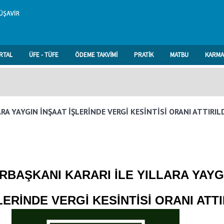
RTAL
ÜFE - TÜFE
ÖDEME TAKVİMİ
PRATİK
MATBU
KARMA
A YAYGIN İNŞAAT İŞLERİNDE VERGİ KESİNTİSİ ORANI ATTIRIL
RBAŞKANI KARARI İLE
YILLARA YAYG
LERİNDE VERGİ KESİNTİSİ ORANI ATTI