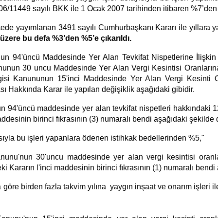
2006/11449 sayılı BKK ile 1 Ocak 2007 tarihinden itibaren %7’de
etede yayımlanan 3491 sayılı Cumhurbaşkanı
Kararı ile yıllara 
 üzere bu defa %3’den %5’e çıkarıldı.
nun 94'üncü Maddesinde Yer Alan Tevkifat Nispetlerine İlişki
nunun 30 uncu Maddesinde Yer Alan Vergi Kesintisi Oranlarına
gisi Kanununun 15'inci Maddesinde Yer Alan Vergi Kesinti Or
 Hakkında Karar ile yapılan değişiklik aşağıdaki gibidir.
n 94'üncü maddesinde yer alan tevkifat nispetleri hakkındaki 12
desinin birinci fıkrasının (3) numaralı bendi aşağıdaki şekilde de
sıyla bu işleri yapanlara ödenen istihkak bedellerinden %5,"
nunu'nun 30'uncu maddesinde yer alan vergi kesintisi oranla
 Kararın l'inci maddesinin birinci fıkrasının (1) numaralı bendi a
 göre birden fazla takvim yılına yaygın inşaat ve onarım işleri ile