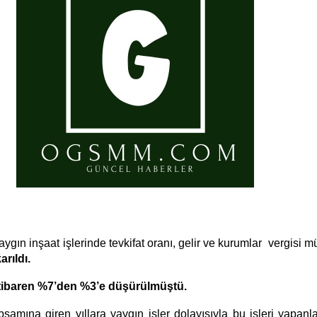
ygın inşaat işlerinde tevkifat oranı, gelir ve kurumlar vergisi mü
rıldı.
itibaren %7’den %3’e düşürülmüştü.
amına giren yıllara yaygın işler dolayısıyla bu işleri yapanl