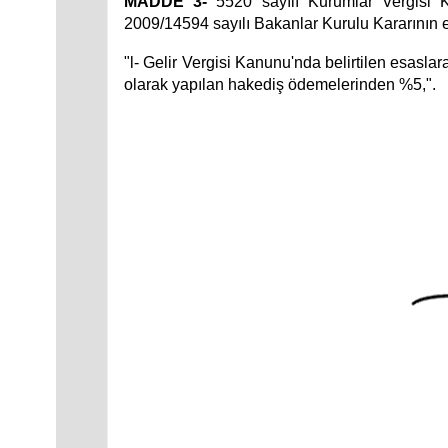
MADDE 3-
5520 sayılı Kurumlar Vergisi K
2009/14594 sayılı Bakanlar Kurulu Kararının eki
"l- Gelir Vergisi Kanunu'nda belirtilen esaslara
olarak yapılan hakediş ödemelerinden %5,".