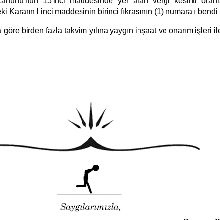
anunu'nun 15'inci maddesinde yer alan vergi kesinti oranla
 Kararın l inci maddesinin birinci fıkrasının (1) numaralı bendi a
 göre birden fazla takvim yılına yaygın inşaat ve onarım işleri ile