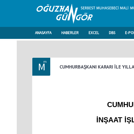
ANASAYFA
HABERLER
EXCEL
DBS
E-PO
m
M
CUMHURBAŞKANI KARARI İLE YILLAR
CUMHU
İNŞAAT İŞ