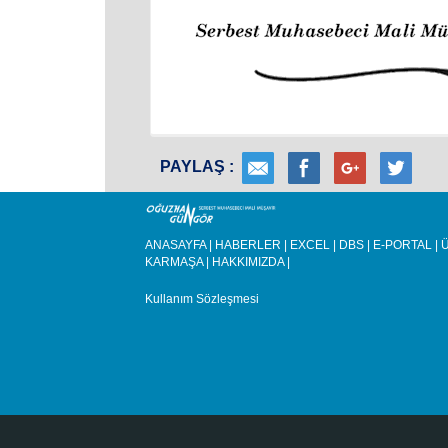
PAYLAŞ :
ANASAYFA
|
HABERLER
|
EXCEL
|
DBS
|
E-PORTAL
|
Ü
KARMAŞA
|
HAKKIMIZDA
|
Kullanım Sözleşmesi