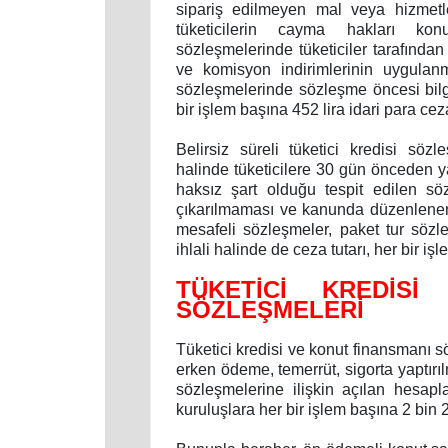
sipariş edilmeyen mal veya hizmetle
tüketicilerin cayma hakları konus
sözleşmelerinde tüketiciler tarafınd
ve komisyon indirimlerinin uygulanm
sözleşmelerinde sözleşme öncesi bilg
bir işlem başına 452 lira idari para ce
Belirsiz süreli tüketici kredisi söz
halinde tüketicilere 30 gün önceden ya
haksız şart olduğu tespit edilen sö
çıkarılmaması ve kanunda düzenlenen 
mesafeli sözleşmeler, paket tur sözl
ihlali halinde de ceza tutarı, her bir iş
TÜKETİCİ KREDİS
SÖZLEŞMELERİ
Tüketici kredisi ve konut finansmanı 
erken ödeme, temerrüt, sigorta yaptırıl
sözleşmelerine ilişkin açılan hesap
kuruluşlara her bir işlem başına 2 bin 