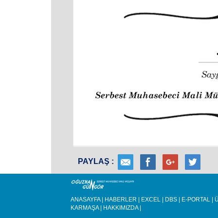
PAYLAŞ :
ANASAYFA
|
HABERLER
|
EXCEL
|
DBS
|
E-PORTAL
|
Ü
KARMAŞA
|
HAKKIMIZDA
|