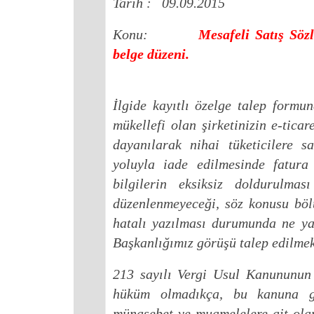
Tarih : 09.09.2015
Konu
:
Mesafeli Satış Söz
belge düzeni.
İlgide kayıtlı özelge talep formu
mükellefi olan şirketinizin e-tic
dayanılarak nihai tüketicilere 
yoluyla iade edilmesinde fatura
bilgilerin eksiksiz doldurulma
düzenlenmeyeceği, söz konusu bölü
hatalı yazılması durumunda ne ya
Başkanlığımız görüşü talep edilmek
213 sayılı Vergi Usul Kanununun
hüküm olmadıkça, bu kanuna gö
münasebet ve muamelelere ait ola