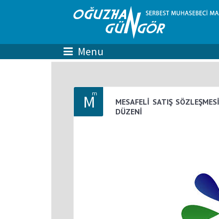
m
M
MESAFELİ SATIŞ SÖZLEŞMES
DÜZENİ