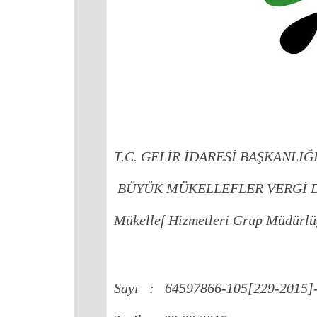
T.C.
GELİR İDARESİ BAŞKANLIĞ
BÜYÜK MÜKELLEFLER VERGİ D
Mükellef Hizmetleri Grup Müdürl
Sayı
:
64597866-105[229-2015]