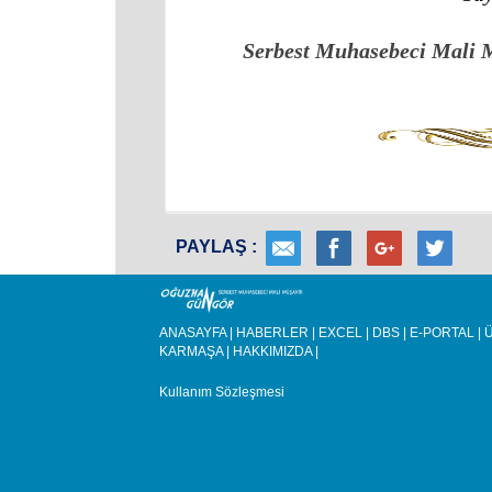
Serbest Muhasebeci Mali 
PAYLAŞ :
ANASAYFA
|
HABERLER
|
EXCEL
|
DBS
|
E-PORTAL
|
Ü
KARMAŞA
|
HAKKIMIZDA
|
Kullanım Sözleşmesi