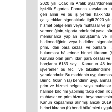
2020 yılı Ocak ila Aralık ayları/dönemi 
İşsizlik Sigortası Fonunca karşılanan t
geri alınır ve bu iş yerleri hakkınd
çalıştırdıkları sigortalılarla ilgili 2020 y
hizmet belgelerini veya muhtasar ve pr
vermediğinin, sigorta primlerini yasal s
memurlarca yapılan soruşturma ve ince
bildirmediğinin veya bildirilen sigortal
prim, idari para cezası ve bunlara 
bulunması hâllerinde birinci fıkranın
Kuruma olan prim, idari para cezası ve
borçlarını 6183 sayılı Kanunun 48 inc
işverenler bu tecil ve taksitlendir
yararlandırılır. Bu maddenin uygulanm
Birinci fıkranın (a) bendinin uygulanmasın
prim ve hizmet belgesi veya muhtasar
halinde bildirim yapılmış takip eden ilk
muhtasar ve prim hizmet beyannamesinde
Kanun kapsamına alınmış ancak 2019 yıl
birinci fıkranın (b) bendi hükümleri uygula