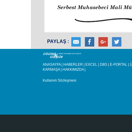
PAYLAŞ :
ANASAYFA
|
HABERLER
|
EXCEL
|
DBS
|
E-PORTAL
|
Ü
KARMAŞA
|
HAKKIMIZDA
|
Kullanım Sözleşmesi