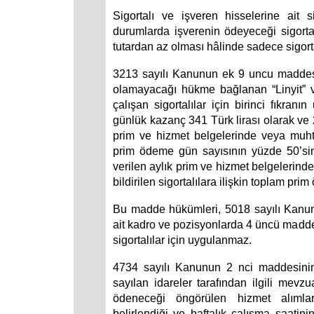
Sigortalı ve işveren hisselerine ait s
durumlarda işverenin ödeyeceği sigorta
tutardan az olması hâlinde sadece sigort
3213 sayılı Kanunun ek 9 uncu maddesi 
olamayacağı hükme bağlanan “Linyit” ve
çalışan sigortalılar için birinci fıkra
günlük kazanç 341 Türk lirası olarak ve 2
prim ve hizmet belgelerinde veya muht
prim ödeme gün sayısının yüzde 50’sin
verilen aylık prim ve hizmet belgeleri
bildirilen sigortalılara ilişkin toplam pri
Bu madde hükümleri, 5018 sayılı Kanuna 
ait kadro ve pozisyonlarda 4 üncü madden
sigortalılar için uygulanmaz.
4734 sayılı Kanunun 2 nci maddesinin bi
sayılan idareler tarafından ilgili mevz
ödeneceği öngörülen hizmet alımla
belirlendiği ve haftalık çalışma saati