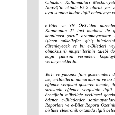
Cihazları Kullanmaları Mecburiyet
No:63)’in ekinde Ek-2 olarak yer v
ayın sonuna kadar ilgili belediyeye ve
e-Bilet ve YN ÖKC’den düzenlene
Kanununun 21 inci maddesi ile ge
konulması şartı” aranmayacaktır. B
işleten mükellefler giriş biletleri
düzenleyecek ve bu e-Biletleri vey
olmaksızın) müşterilerinin talebi 
kağıt çıktısını vermeleri koşul
vermeyeceklerdir.
Yerli ve yabancı film gösterimleri dı
ise; e-Biletlerin numaralarını ve bu
eğlence vergisini gösteren icmale, i
sırasında eğlence vergisinin ilgil
örneğinin mükellefe verilmesi gere
ödenen e-Biletlerden satılmayanlar
Raporları ve e-Bilet Raporu Özetin
birlikte elektronik ortamda ilgili bel