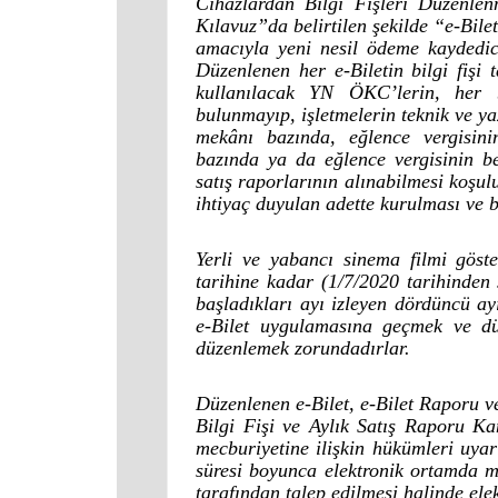
Cihazlardan Bilgi Fişleri Düzenlen
Kılavuz”da belirtilen şekilde “e-Bile
amacıyla yeni nesil ödeme kaydedi
Düzenlenen her e-Biletin bilgi fişi 
kullanılacak YN ÖKC’lerin, her b
bulunmayıp, işletmelerin teknik ve ya
mekânı bazında, eğlence vergisin
bazında ya da eğlence vergisinin b
satış raporlarının alınabilmesi koşul
ihtiyaç duyulan adette kurulması ve
Yerli ve yabancı sinema filmi göst
tarihine kadar (1/7/2020 tarihinden s
başladıkları ayı izleyen dördüncü ay
e-Bilet uygulamasına geçmek ve düze
düzenlemek zorundadırlar.
Düzenlenen e-Bilet, e-Bilet Raporu 
Bilgi Fişi ve Aylık Satış Raporu K
mecburiyetine ilişkin hükümleri uya
süresi boyunca elektronik ortamda m
tarafından talep edilmesi halinde ele