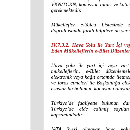
VKN/TCKN, komisyon tutarı ve katma d
gerekmektedir.
Mükellefler e-Yolcu Listesinde z
doğrultusunda farklı bilgilere de yer 
IV.7.3.2. Hava Yolu ile Yurt İçi vey
Eden Mükelleflerin e-Bilet Düzenle
Hava yolu ile yurt içi veya yurt d
mükelleflerin, e-Bilet düzenlemel
elektronik veya kağıt ortamda iletme
ve ibraz etmeleri ile Başkanlığa elek
esaslar bu bölümün konusunu oluştur
Türkiye’de faaliyette bulunan da
Türkiye’de elde edilmiş sayılan
kapsamındadır.
IATA üyesi olmayan hava yolu f