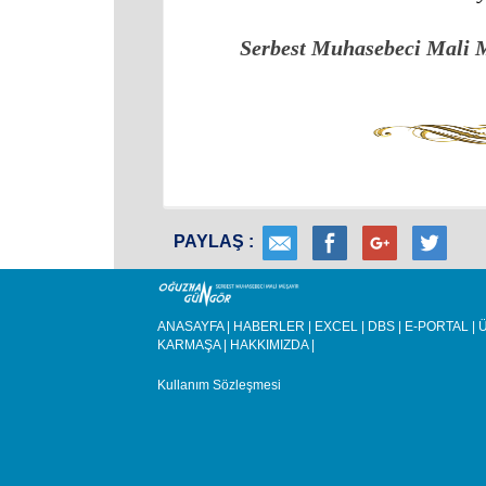
Serbest Muhasebeci Mali 
PAYLAŞ :
ANASAYFA
|
HABERLER
|
EXCEL
|
DBS
|
E-PORTAL
|
Ü
KARMAŞA
|
HAKKIMIZDA
|
Kullanım Sözleşmesi