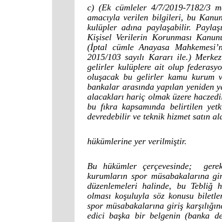
c) (Ek cümleler 4/7/2019-7182/3 md
amacıyla verilen bilgileri, bu Kanun
kulüpler adına paylaşabilir. Paylaş
Kişisel Verilerin Korunması Kanunu
(İptal cümle Anayasa Mahkemesi’
2015/103 sayılı Kararı ile.) Merkez
gelirler kulüplere ait olup federasy
oluşacak bu gelirler kamu kurum ve
bankalar arasında yapılan yeniden 
alacakları hariç olmak üzere haczedi
bu fıkra kapsamında belirtilen yet
devredebilir ve teknik hizmet satın ala
hükümlerine yer verilmiştir.
Bu hükümler çerçevesinde; gerek 
kurumların spor müsabakalarına giri
düzenlemeleri halinde, bu Tebliğ 
olması koşuluyla söz konusu biletle
spor müsabakalarına giriş karşılığınd
edici başka bir belgenin (banka d