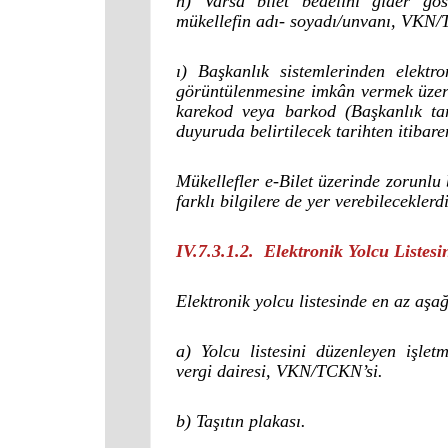
h) Varsa bilet bedelini gider gö
mükellefin adı- soyadı/unvanı, VKN/
ı) Başkanlık sistemlerinden elekt
görüntülenmesine imkân vermek üzere,
karekod veya barkod (Başkanlık tar
duyuruda belirtilecek tarihten itibare
Mükellefler e-Bilet üzerinde zorunlu 
farklı bilgilere de yer verebileceklerdi
IV.7.3.1.2. Elektronik Yolcu Listes
Elektronik yolcu listesinde en az aşa
a) Yolcu listesini düzenleyen işlet
vergi dairesi, VKN/TCKN’si.
b) Taşıtın plakası.