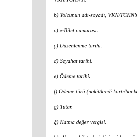
b) Yolcunun adı-soyadı, VKN/TCKN’s
c) e-Bilet numarası.
ç) Düzenlenme tarihi.
d) Seyahat tarihi.
e) Ödeme tarihi.
f) Ödeme türü (nakit/kredi kartı/banka
g) Tutar.
ğ) Katma değer vergisi.