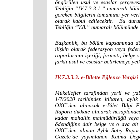
öngörülen usul ve esaslar çerçeve
Tebliğin “IV.7.3.3.1.” numaralı bölü
gereken bilgilerin tamamına yer ver
olarak kabul edilecektir. Bu duru
Tebliğin “V.8.” numaralı bölümünde b
Başkanlık, bu bölüm kapsamında düz
ilişkin olarak federasyon veya federa
raporlarının içeriği, formatı, belge
farklı usul ve esaslar belirlemeye yetk
IV.7.3.3.3. e-Bilette Eğlence Vergisi
Mükellefler tarafından yerli ve ya
1/7/2020 tarihinden itibaren, aylı
ÖKC’den alınacak e-Bilet Bilgi Fiş
Raporu dikkate alınarak hesaplanac
kadar mahallin malmüdürlüğü veya 
ödendiğine dair belge ve o aya ait
ÖKC’den alınan Aylık Satış Raporu
Gazete’de yayımlanan Katma Değe