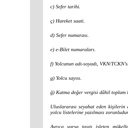
c) Sefer tarihi.
ç) Hareket saati.
d) Sefer numarası.
e) e-Bilet numaraları.
f) Yolcunun adı-soyadı, VKN/TCKN’s
g) Yolcu sayısı.
ğ) Katma değer vergisi dâhil toplam b
Uluslararası seyahat eden kişileri
yolcu listelerine yazılması zorunludur
Ayrıca varsa taşıtı işleten mükelle