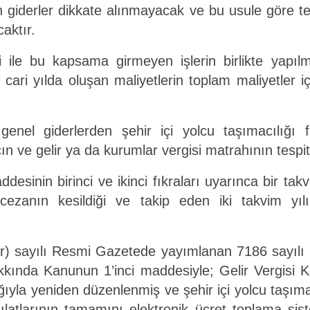
in giderler dikkate alınmayacak ve bu usule göre t
aktır.
eti ile bu kapsama girmeyen işlerin birlikte yapı
arak cari yılda oluşan maliyetlerin toplam maliyetler 
el giderlerden şehir içi yolcu taşımacılığı f
ncın ve gelir ya da kurumlar vergisi matrahının tesp
inin birinci ve ikinci fıkraları uyarınca bir takvi
r cezanın kesildiği ve takip eden iki takvim y
r) sayılı Resmi Gazetede yayımlanan 7186 sayılı G
kkında Kanunun 1’inci maddesiyle; Gelir Vergisi
ığıyla yeniden düzenlenmiş ve şehir içi yolcu taşıma
ılatlarının tamamını elektronik ücret toplama sist