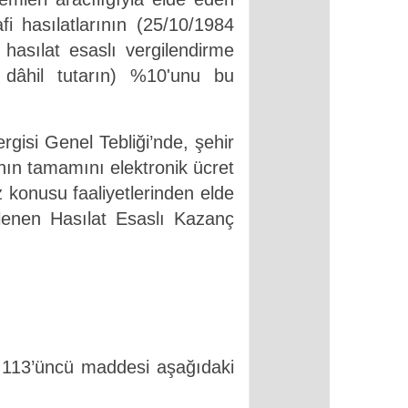
fi hasılatlarının (25/10/1984
asılat esaslı vergilendirme
i dâhil tutarın) %10'unu bu
gisi Genel Tebliği’nde, şehir
ının tamamını elektronik ücret
z konusu faaliyetlerinden elde
lenen Hasılat Esaslı Kazanç
n
113’üncü maddesi aşağıdaki