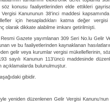
 söz konusu faaliyetlerinden elde ettikleri gayrisa
 Vergisi Kanununun 38’inci maddesi kapsamında h
llefler için hesapladıkları katma değer vergis
anç olarak dikkate alabilme imkanı getirilmişti.
ı Resmi Gazete yayımlanan 309 Seri No.lu Gelir Ver
ulunan ve bu faaliyetlerinden kaynaklanan hasılatlar
eden gelir veya kurumlar vergisi mükelleflerinin, sö
ın 193 sayılı Kanunun 113’üncü maddesinde düzen
kin açıklamalarda bulunulmuştur.
aşağıdaki gibidir.
iyle yeniden düzenlenen Gelir Vergisi Kanunu’nu