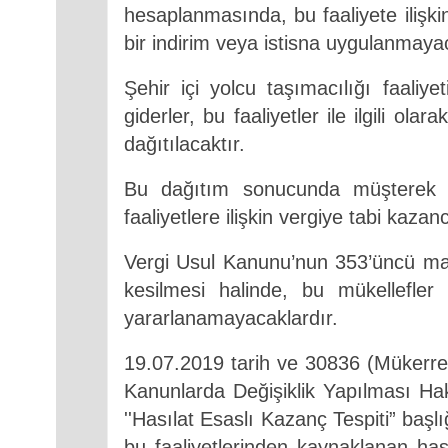
hesaplanmasında, bu faaliyete ilişk
bir
indirim veya istisna uygulanmayac
Şehir içi yolcu taşımacılığı faaliy
giderler, bu faaliyetler ile ilgili ol
dağıtılacaktır.
Bu dağıtım sonucunda müşterek gen
faaliyetlere ilişkin vergiye tabi kaza
Vergi Usul Kanunu’nun 353’üncü maddes
kesilmesi halinde, bu mükellefle
yararlanamayacaklardır.
19.07.2019 tarih ve 30836 (Mükerre
Kanunlarda Değişiklik Yapılması Ha
''Hasılat Esaslı Kazanç Tespiti” başl
bu faaliyetlerinden kaynaklanan has