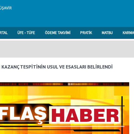
RTAL
ÜFE - TÜFE
ÖDEME TAKVİMİ
PRATİK
MATBU
KARMA
I KAZANÇ TESPİTİNİN USUL VE ESASLARI BELİRLENDİ