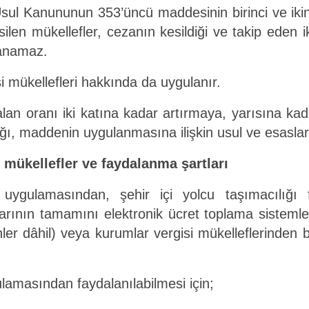
 Usul Kanununun 353’üncü maddesinin birinci ve ikin
silen mükellefler, cezanın kesildiği ve takip eden i
lanamaz.
 mükellefleri hakkında da uygulanır.
alan oranı iki katına kadar artırmaya, yarısına ka
, maddenin uygulanmasına ilişkin usul ve esasları b
mükellefler ve faydalanma şartları
 uygulamasından, şehir içi yolcu taşımacılığı
larının tamamını elektronik ücret toplama sistemler
enler dâhil) veya kurumlar vergisi mükelleflerinden
ulamasından faydalanılabilmesi için;