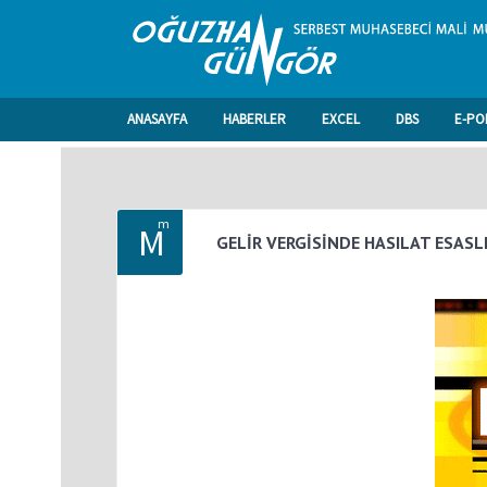
ANASAYFA
HABERLER
EXCEL
DBS
E-PO
m
M
GELİR VERGİSİNDE HASILAT ESASL