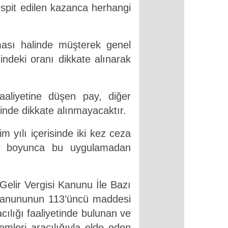
espit edilen kazanca herhangi
lması halinde müşterek genel
içindeki oranı dikkate alınarak
aaliyetine düşen pay, diğer
itinde dikkate alınmayacaktır.
m yılı içerisinde iki kez ceza
ılı boyunca bu uygulamadan
elir Vergisi Kanunu İle Bazı
 Kanununun 113’üncü maddesi
cılığı faaliyetinde bulunan ve
emleri aracılığıyla elde eden