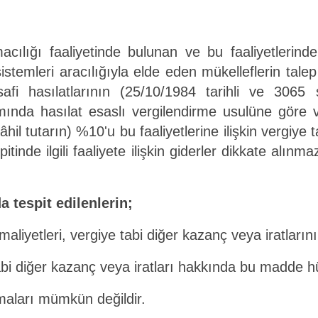
macılığı faaliyetinde bulunan ve bu faaliyetlerind
stemleri aracılığıyla elde eden mükelleflerin tale
yrisafi hasılatlarının (25/10/1984 tarihli ve 306
da hasılat esaslı vergilendirme usulüne göre verg
il tutarın) %10'u bu faaliyetlerine ilişkin vergiye 
itinde ilgili faaliyete ilişkin giderler dikkate alın
a tespit edilenlerin;
a maliyetleri, vergiye tabi diğer kazanç veya iratları
abi diğer kazanç veya iratları hakkında bu madde 
maları mümkün değildir.