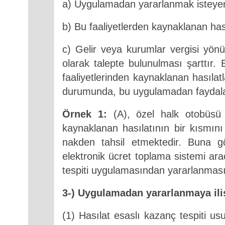
a) Uygulamadan yararlanmak isteyen m
b) Bu faaliyetlerden kaynaklanan hası
c) Gelir veya kurumlar vergisi yön
olarak talepte bulunulması
şarttır.
faaliyetlerinden kaynaklanan hasılat
durumunda, bu uygulamadan faydalan
Örnek 1:
(A), özel halk otobüsü i
kaynaklanan hasılatının bir kısmını 
nakden tahsil etmektedir. Buna gö
elektronik ücret toplama sistemi arac
tespiti uygulamasından yararlanmas
3-) Uygulamadan yararlanmaya iliş
(1) Hasılat esaslı kazanç tespiti u