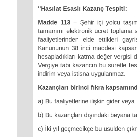
''Hasılat Esaslı Kazanç Tespiti:
Madde 113 –
Şehir içi yolcu taşı
tamamını elektronik ücret toplama si
faaliyetlerinden elde ettikleri ga
Kanununun 38 inci maddesi kapsamın
hesapladıkları katma değer vergisi dâh
Vergiye tabi kazancın bu suretle tesp
indirim veya istisna uygulanmaz.
Kazançları birinci fıkra kapsamınd
a) Bu faaliyetlerine ilişkin gider vey
b) Bu kazançları dışındaki beyana t
c) İki yıl geçmedikçe bu usulden çık