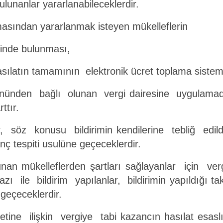
lunanlar yararlanabileceklerdir.
masından yararlanmak isteyen mükelleflerin
etinde bulunması,
asılatın tamamının elektronik
ücret toplama sisteml
önünden bağlı olunan vergi
dairesine uygulam
rttır.
, söz konusu bildirimin kendilerine tebliğ edil
anç tespiti usulüne geçeceklerdir.
lunan mükelleflerden şartları sağlayanlar için ve
zı ile bildirim yapılanlar, bildirimin yapıldığı ta
 geçeceklerdir.
yetine ilişkin vergiye tabi
kazancın hasılat esasl