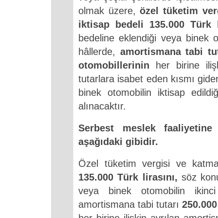
olmak üzere,
özel tüketim ver
iktisap bedeli 135.000 Türk l
bedeline eklendiği veya binek oto
hâllerde,
amortismana tabi tut
otomobillerinin
her birine ili
tutarlara isabet eden kısmı gid
binek otomobilin iktisap edildi
alınacaktır.
Serbest meslek faaliyetine
aşağıdaki gibidir.
Özel tüketim vergisi ve katma 
135.000 Türk lirasını,
söz konus
veya binek otomobilin ikinci 
amortismana tabi tutarı
250.000