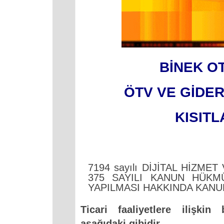
BİNEK O
ÖTV VE GİDER 
KISITL
7194 sayılı DİJİTAL HİZME
375 SAYILI KANUN HÜKM
YAPILMASI HAKKINDA KANUN 
Ticari faaliyetlere ilişkin
aşağıdaki gibidir.