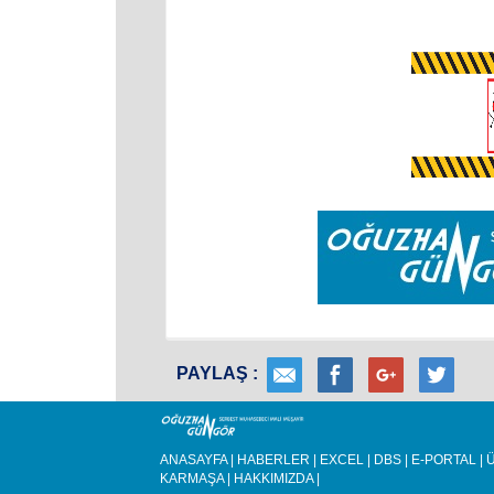
PAYLAŞ :
ANASAYFA
|
HABERLER
|
EXCEL
|
DBS
|
E-PORTAL
|
Ü
KARMAŞA
|
HAKKIMIZDA
|