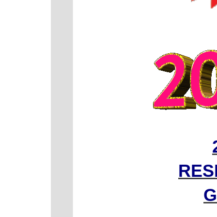
RES
G