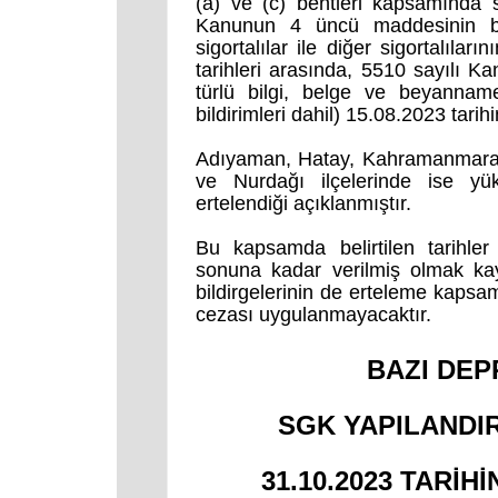
(a) ve (c) bentleri kapsamında sig
Kanunun 4 üncü maddesinin bir
sigortalılar ile diğer sigortalıla
tarihleri arasında, 5510 sayılı 
türlü bilgi, belge ve beyannamel
bildirimleri dahil) 15.08.2023 tari
Adıyaman, Hatay, Kahramanmaraş ve
ve Nurdağı ilçelerinde ise yük
ertelendiği açıklanmıştır.
Bu kapsamda belirtilen tarihler
sonuna kadar verilmiş olmak kayd
bildirgelerinin de erteleme kapsam
cezası uygulanmayacaktır.
BAZI DEP
SGK YAPILANDI
31.10.2023 TARİ