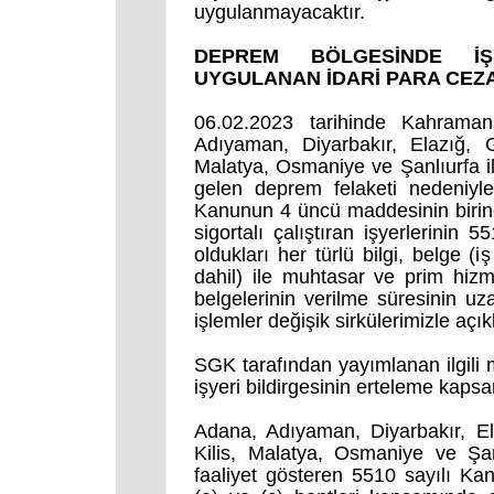
uygulanmayacaktır.
DEPREM BÖLGESİNDE İŞY
UYGULANAN İDARİ PARA CEZ
06.02.2023 tarihinde Kahrama
Adıyaman, Diyarbakır, Elazığ, 
Malatya, Osmaniye ve Şanlıurfa il
gelen deprem felaketi nedeniyle
Kanunun 4 üncü maddesinin birinci
sigortalı çalıştıran işyerlerini
oldukları her türlü bilgi, belge (iş
dahil) ile muhtasar ve prim hiz
belgelerinin verilme süresinin u
işlemler değişik sirkülerimizle açı
SGK tarafından yayımlanan ilgili 
işyeri bildirgesinin erteleme kapsa
Adana, Adıyaman, Diyarbakır, E
Kilis, Malatya, Osmaniye ve Şanl
faaliyet gösteren 5510 sayılı Ka