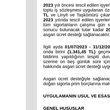
2023
yılı öncesi tescil edilen işy
toplu iş sözleşmesi uygulanan özel
TL
ve Linyit ve Taşkömürü çıkarı
2023
yılında tescil edilen işyerler
tüm sigortalıların çalışma gün 
sonucu bulunacak tutar kadar
2
asgari ücret desteği sağlanacaktır
İlgili ayda
01/07/2023 - 31/12/2
onda birini
(1.341,45 TL)
geçmey
bildirimi yapıldığının tespiti 
üzerine on beş günlük süre için
hakkında asgari ücret desteği uy
Asgari ücret desteğiyle sağlanac
doğan sigorta prim borçlarına mah
UYGULAMANIN USUL VE ESA
GENEL HUSUSLAR