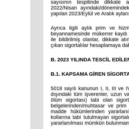
sayısının tespitinde dikkate 
2022/Nisan ayındaki/dönemindeki 
yapılan 2023/Eylül ve Aralık aylar
Ayrıca ilgili aylık prim ve hi
beyannamesinde mükerrer kaydı ol
ile bildirilmiş olanlar, dikkate 
çıkan sigortalılar hesaplamaya dahi
B. 2023 YILINDA TESCİL EDİL
B.1. KAPSAMA GİREN SİGORT
5018 sayılı kanunun I, II, III ve 
dışındaki tüm işverenler, uzun vad
ölüm sigortası) tabi olan sigor
belgelerinden/muhtasar ve prim
madde hükümlerinden yararlanıla
kollarına tabi tutulmayan sigor
yararlanılması mümkün bulunmam