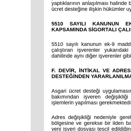
yaptıklarının anlaşılması halinde 
ücret desteğine ilişkin hükümler 
5510 SAYILI KANUNUN EK
KAPSAMINDA SİGORTALI ÇAL
5510 sayılı kanunun ek-9 maddes
çalıştıran işverenler yukarıda
dahilinde aynı diğer işverenler gib
F. DEVİR, İNTİKAL VE ADRE
DESTEĞİNDEN YARARLANILM
Asgari ücret desteği uygulamasın
bakımından işveren değişikliği
işlemlerin yapılması gerekmektedi
Adres değişikliği nedeniyle gere
bölgesine ve gerekse bir ilden ba
yeni işyeri dosyası tescil edildiği