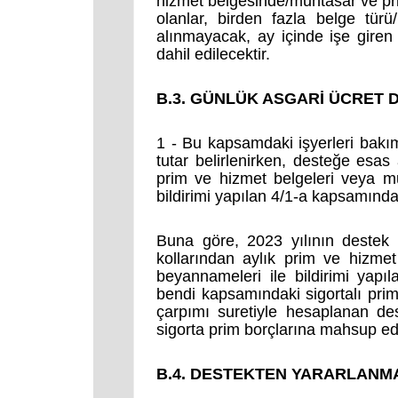
hizmet belgesinde/muhtasar ve p
olanlar, birden fazla belge türü/
alınmayacak, ay içinde işe giren
dahil edilecektir.
B.3. GÜNLÜK ASGARİ ÜCRET 
1 - Bu kapsamdaki işyerleri bakı
tutar belirlenirken, desteğe esas
prim ve hizmet belgeleri veya m
bildirimi yapılan 4/1-a kapsamındak
Buna göre, 2023 yılının destek v
kollarından aylık prim ve hizme
beyannameleri ile bildirimi yapı
bendi kapsamındaki sigortalı pri
çarpımı
suretiyle hesaplanan de
sigorta prim borçlarına mahsup edi
B.4. DESTEKTEN YARARLANMA