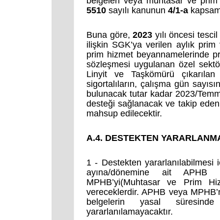
belgeleri veya muhtasar ve prim 
5510
sayılı kanunun
4/1-a
kapsamı
Buna göre,
2023
yılı öncesi tescil 
ilişkin SGK’ya verilen aylık pri
prim hizmet beyannamelerinde p
sözleşmesi uygulanan özel sektör 
Linyit ve Taşkömürü çıkarılan i
sigortalıların,
çalışma gün sayısı
bulunacak tutar kadar 2023/Temm
desteği sağlanacak ve takip eden
mahsup edilecektir.
A.4. DESTEKTEN YARARLANMA
1 - Destekten yararlanılabilmesi i
ayına/dönemine ait APHB 
MPHB’yi(Muhtasar ve Prim Hiz
vereceklerdir. APHB veya MPHB’ni
belgelerin yasal süresinde
yararlanılamayacaktır.