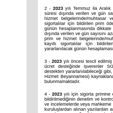
2 -
2023
yılı Temmuz ila Aralık 
süresi dışında verilen ve gün say
hizmet belgelerinde/muhtasar v
sigortalılar için bildirilen prim 
günün hesaplanmasında dikkate a
dışında verilen ve gün
sayısını aza
prim ve hizmet belgelerinde/mu
kayıtlı sigortalılar için bildi
yararlanılacak günün hesaplamasın
3 -
2023
yılı öncesi tescil edilmi
ücret desteğinde işverenler 
destekten yararlanılabileceği g
Hizmet Beyannamesi) kaynaklanan
bulunmamaktadır.
4 -
2023
yılı için sigorta primine
bildirilmediğinin denetim ve kont
ve incelemelerde veya mahkeme k
kuruluşlardan alınan yazılardan an