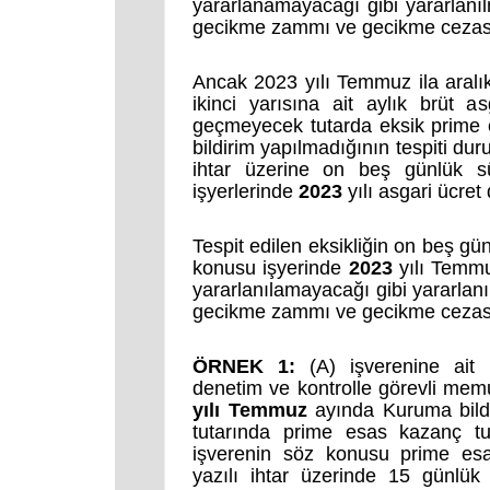
yararlanamayacağı gibi yararlanılm
gecikme zammı ve gecikme cezası il
Ancak 2023 yılı Temmuz ila aralık
ikinci yarısına ait aylık brüt a
geçmeyecek tutarda eksik prime e
bildirim yapılmadığının tespiti d
ihtar üzerine on beş günlük sü
işyerlerinde
2023
yılı asgari ücret
Tespit edilen eksikliğin on beş gü
konusu işyerinde
2023
yılı Temmuz
yararlanılamayacağı gibi yararlanı
gecikme zammı ve gecikme cezası il
ÖRNEK 1:
(A) işverenine ait 
denetim ve kontrolle görevli me
yılı Temmuz
ayında Kuruma bildir
tutarında prime esas kazanç tutar
işverenin söz konusu prime esa
yazılı ihtar üzerinde 15 günlük