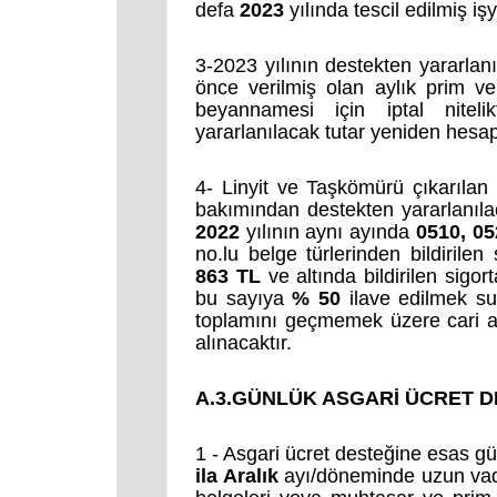
defa
2023
yılında tescil edilmiş işy
3-2023 yılının destekten yararlanı
önce verilmiş olan aylık prim v
beyannamesi için iptal niteli
yararlanılacak tutar yeniden hesap
4- Linyit ve Taşkömürü çıkarılan i
bakımından destekten yararlanıl
2022
yılının aynı ayında
0510, 05
no.lu belge türlerinden bildirile
863 TL
ve altında bildirilen sigor
bu sayıya
% 50
ilave edilmek su
toplamını geçmemek üzere cari a
alınacaktır.
A.3.GÜNLÜK ASGARİ ÜCRET 
1 - Asgari ücret desteğine esas g
ila Aralık
ayı/döneminde uzun vade