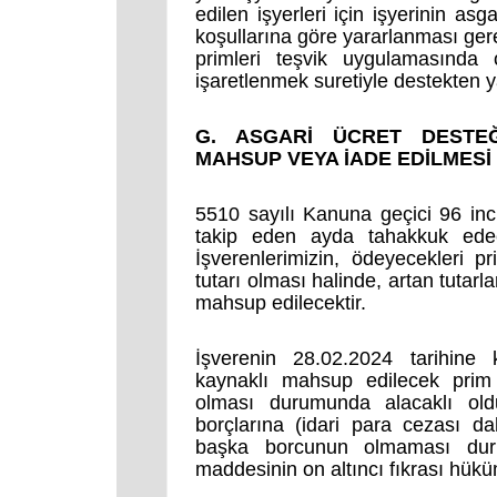
edilen işyerleri için işyerinin as
koşullarına göre yararlanması gere
primleri teşvik uygulamasında o
işaretlenmek suretiyle destekten y
G. ASGARİ ÜCRET DESTEĞ
MAHSUP VEYA İADE EDİLMESİ
5510 sayılı Kanuna geçici 96 inc
takip eden ayda tahakkuk edec
İşverenlerimizin, ödeyecekleri p
tutarı olması halinde, artan tutar
mahsup edilecektir.
İşverenin 28.02.2024 tarihine 
kaynaklı mahsup edilecek prim 
olması durumunda alacaklı old
borçlarına (idari para cezası d
başka borcunun olmaması dur
maddesinin on altıncı fıkrası hüküm