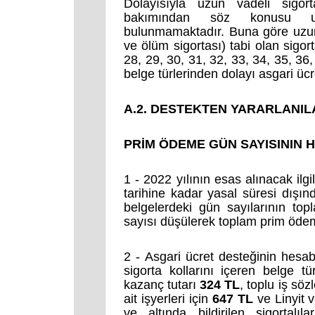
Dolayısıyla uzun vadeli sigorta
bakımından söz konusu uy
bulunmamaktadır. Buna göre uzun v
ve ölüm sigortası) tabi olan sigorta
28, 29, 30, 31, 32, 33, 34, 35, 36,
belge türlerinden dolayı asgari ücr
A.2. DESTEKTEN YARARLANI
PRİM ÖDEME GÜN SAYISININ
1 - 2022 yılının esas alınacak ilg
tarihine kadar yasal süresi dışın
belgelerdeki gün sayılarının topl
sayısı düşülerek toplam prim öde
2 - Asgari ücret desteğinin hes
sigorta kollarını içeren belge t
kazanç tutarı
324 TL
, toplu iş sö
ait işyerleri için
647 TL
ve Linyit v
ve altında bildirilen sigortal