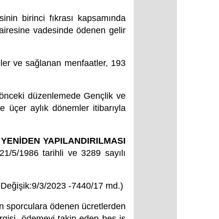
inin birinci fıkrası kapsamında
airesine vadesinde ödenen gelir
eler ve sağlanan menfaatler, 193
a önceki düzenlemede Gençlik ve
e üçer aylık dönemler itibarıyla
YENİDEN YAPILANDIRILMASI
/5/1986 tarihli ve 3289 sayılı
e Değişik:9/3/2023 -7440/17 md.)
dan sporculara ödenen ücretlerden
ergisi, ödemeyi takip eden beş iş