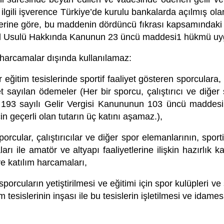
n, ilgili işverence Türkiye’de kurulu bankalarda açılmış ola
rine göre, bu maddenin dördüncü fıkrası kapsamındaki al
il Usulü Hakkında Kanunun 23 üncü maddesi1 hükmü uygu
 harcamalar dışında kullanılamaz:
r eğitim tesislerinde sportif faaliyet gösteren sporculara, 
 sayılan ödemeler (Her bir sporcu, çalıştırıcı ve diğer s
 193 sayılı Gelir Vergisi Kanununun 103 üncü maddesind
için geçerli olan tutarın üç katını aşamaz.),
cular, çalıştırıcılar ve diğer spor elemanlarının, sportif f
arı ile amatör ve altyapı faaliyetlerine ilişkin hazırlı
ve katılım harcamaları,
 sporcuların yetiştirilmesi ve eğitimi için spor kulüpleri v
 tesislerinin inşası ile bu tesislerin işletilmesi ve idame