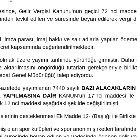
mesinde, Gelir Vergisi Kanunu’nun geçici 72 nci maddes
nden tevkif edilen ve süresinde beyan edilerek vergi d
ti, imza parası, imaj hakkı ve sair adlarla yapılan ödem
cret kapsamında değerlendirilmektedir.
 olmak üzere yayımı tarihinde yürürlüğe girmiştir. Dah
aktarılmasını öngördüğü tutarları gerekçeleriyle birlikt
bat Genel Müdürlüğü) talep ediyordu.
 Gazetede yayımlanan 7440 sayılı
BAZI ALACAKLARIN 
K YAPILMASINA DAİR
KANUN’un 17’nci maddesi ile 21
12 nci maddesi aşağıdaki şekilde değiştirilmişti.
islerinin desteklenmesi Ek Madde 12- (Başlığı ile Birlikt
miş olan spor kulüpleri ve spor anonim şirketleri tarafın
anuni süresinde beyan edilen ve vadesinde ödenen gelir v