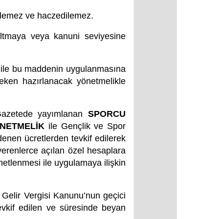
edilemez ve haczedilemez.
altmaya veya kanuni seviyesine
si ile bu maddenin uygulanmasına
reken hazırlanacak yönetmelikle
 Gazetede yayımlanan
SPORCU
ÖNETMELİK
ile Gençlik ve Spor
denen ücretlerden tevkif edilerek
şverenlerce açılan özel hesaplara
netlenmesi ile uygulamaya ilişkin
ı Gelir Vergisi Kanunu’nun geçici
evkif edilen ve süresinde beyan