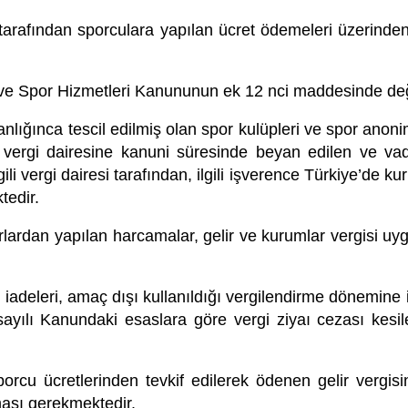
 tarafından sporculara yapılan ücret ödemeleri üzerinden 
ve Spor Hizmetleri Kanununun ek 12 nci maddesinde değiş
ğınca tescil edilmiş olan spor kulüpleri ve spor anonim 
li vergi dairesine kanuni süresinde beyan edilen ve va
li vergi dairesi tarafından, ilgili işverence Türkiye’de k
tedir.
arlardan yapılan harcamalar, gelir ve kurumlar vergisi uyg
adeleri, amaç dışı kullanıldığı vergilendirme dönemine ili
yılı Kanundaki esaslara göre vergi ziyaı cezası kesile
porcu ücretlerinden tevkif edilerek ödenen gelir vergisi
ası gerekmektedir.