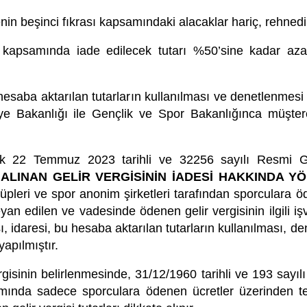
enin beşinci fıkrası kapsamındaki alacaklar hariç, rehn
a kapsamında iade edilecek tutarı %50’sine kadar az
 hesaba aktarılan tutarların kullanılması ve denetlenme
iye Bakanlığı ile Gençlik ve Spor Bakanlığınca müşte
rak 22 Temmuz 2023 tarihli ve 32256 sayılı Resmi
ALINAN GELİR VERGİSİNİN İADESİ HAKKINDA Y
lüpleri ve spor anonim şirketleri tarafından sporculara ö
eyan edilen ve vadesinde ödenen gelir vergisinin ilgili i
, idaresi, bu hesaba aktarılan tutarların kullanılması, de
yapılmıştır.
gisinin belirlenmesinde, 31/12/1960 tarihli ve 193 sayıl
amında sadece sporculara ödenen ücretler üzerinden t