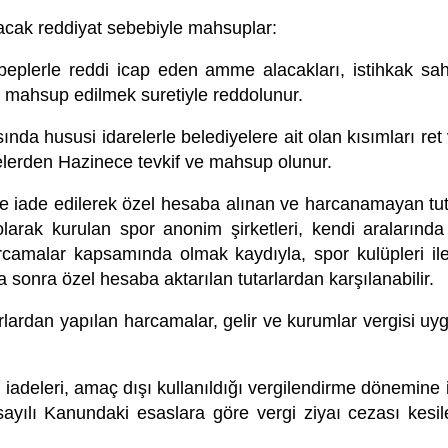
acak reddiyat sebebiyle mahsuplar:
beplerle reddi icap eden amme alacakları, istihkak sah
 mahsup edilmek suretiyle reddolunur.
nda hususi idarelerle belediyelere ait olan kısımları 
elerden Hazinece tevkif ve mahsup olunur.
ine iade edilerek özel hesaba alınan ve harcanamayan tu
i olarak kurulan spor anonim şirketleri, kendi araları
harcamalar kapsamında olmak kaydıyla, spor kulüpleri il
onra özel hesaba aktarılan tutarlardan karşılanabilir.
arlardan yapılan harcamalar, gelir ve kurumlar vergisi uyg
adeleri, amaç dışı kullanıldığı vergilendirme dönemine ili
yılı Kanundaki esaslara göre vergi ziyaı cezası kesile