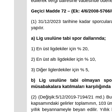
edilerek vergi dairesine vadesinde ödenen g
Geçici Madde 72 – (Ek: 4/6/2008-5766
(1) 31/12/2023 tarihine kadar sporcular
yapılır.
a) Lig usulüne tabi spor dallarında;
1) En üst ligdekiler için % 20,
2) En üst altı ligdekiler için % 10,
3) Diğer liglerdekiler için % 5,
b) Lig usulüne tabi olmayan spor 
müsabakalara katılmaları karşılığınd
(2) (Değişik:5/12/2019-7194/21 md.) 
kapsamındaki gelirler toplamının, 103 ün
yıllık beyannameyle beyan edilir. Yıll