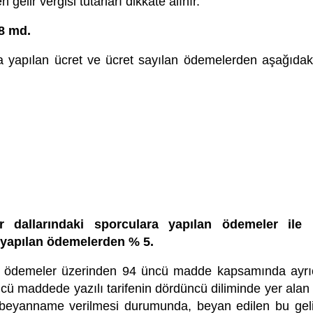
elir vergisi tutarları dikkate alınır.
/8 md.
a yapılan ücret ve ücret sayılan ödemelerden aşağıdaki o
dallarındaki sporculara yapılan ödemeler ile mi
a yapılan ödemelerden % 5.
Bu ödemeler üzerinden 94 üncü madde kapsamında ayrı
cü maddede yazılı tarifenin dördüncü diliminde yer alan t
ık beyanname verilmesi durumunda, beyan edilen bu geli