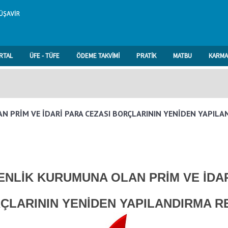
RTAL
ÜFE - TÜFE
ÖDEME TAKVİMİ
PRATİK
MATBU
KARMA
 PRİM VE İDARİ PARA CEZASI BORÇLARININ YENİDEN YAPILA
NLİK KURUMUNA OLAN PRİM VE İDA
ÇLARININ YENİDEN YAPILANDIRMA R