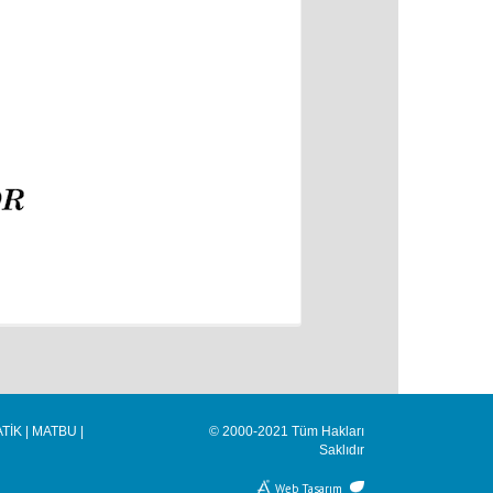
TİK
|
MATBU
|
© 2000-2021 Tüm Hakları
Saklıdır
Web Tasarım