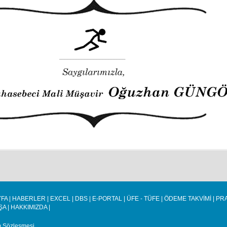
FA
|
HABERLER
|
EXCEL
|
DBS
|
E-PORTAL
|
ÜFE - TÜFE
|
ÖDEME TAKVİMİ
|
PRA
ŞA
|
HAKKIMIZDA
|
m Sözleşmesi