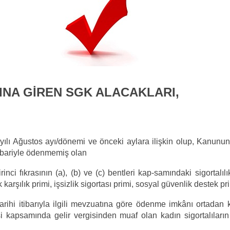
INA GİREN SGK ALACAKLARI,
yılı Ağustos ayı/dönemi ve önceki aylara ilişkin olup, Kanunu
tibariyle ödenme
miş olan
ci fıkrasının (a), (b) ve (c) bentleri kap-samındaki sigortalıl
karşılık primi, işsizlik sigortası primi, sosyal güvenlik destek pr
rihi itibarıyla ilgili mevzuatına göre ödenme imkânı ortadan 
apsamında gelir vergisinden muaf olan kadın sigortalıların is